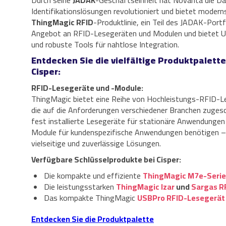
Durch seine
JADAK
-Geschäftseinheit hat Novanta die D
Identifikationslösungen revolutioniert und bietet moder
ThingMagic RFID
-Produktlinie, ein Teil des JADAK-Portf
Angebot an RFID-Lesegeräten und Modulen und bietet U
und robuste Tools für nahtlose Integration.
Entdecken Sie die vielfältige Produktpalett
Cisper:
RFID-Lesegeräte und -Module:
ThingMagic bietet eine Reihe von Hochleistungs-RFID-L
die auf die Anforderungen verschiedener Branchen zugesch
fest installierte Lesegeräte für stationäre Anwendungen
Module für kundenspezifische Anwendungen benötigen – 
vielseitige und zuverlässige Lösungen.
Verfügbare Schlüsselprodukte bei Cisper:
Die kompakte und effiziente
ThingMagic M7e-Serie
Die leistungsstarken
ThingMagic Izar
und
Sargas R
Das kompakte ThingMagic
USBPro RFID-Lesegerät
Entdecken Sie die Produktpalette