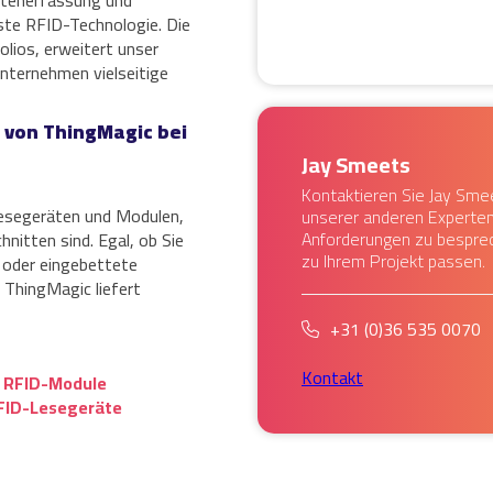
atenerfassung und
nste RFID-Technologie. Die
olios, erweitert unser
nternehmen vielseitige
e von ThingMagic bei
Jay Smeets
Kontaktieren Sie Jay Sme
esegeräten und Modulen,
unserer anderen Experten
Anforderungen zu bespre
nitten sind. Egal, ob Sie
zu Ihrem Projekt passen.
 oder eingebettete
ThingMagic liefert
+31 (0)36 535 0070
Kontakt
 RFID-Module
FID-Lesegeräte