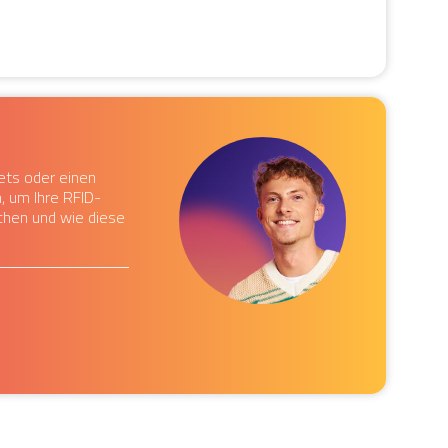
ets oder einen
, um Ihre RFID-
chen und wie diese